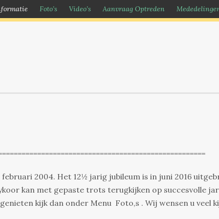
nformatie
Foto’s
Video’s
Aanvraag Optreden
Mededelingen
=====================================================
ebruari 2004. Het 12½ jarig jubileum is in juni 2016 uitgeb
ykoor kan met gepaste trots terugkijken op succesvolle ja
genieten kijk dan onder Menu Foto,s . Wij wensen u veel ki